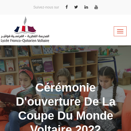
Skip
Suivez-nous sur
to
main
content
Toggle
naviga
Cérémonie
D'ouverture De La
Coupe Du Monde
Voltaire 2022