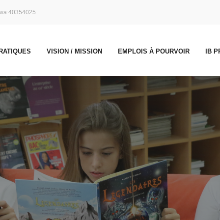
wa:40354025
RATIQUES
VISION / MISSION
EMPLOIS À POURVOIR
IB 